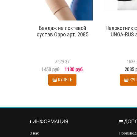
Бандаж на локтевой
Налокотник 
сустав Oppo арт. 2085
UNGA-RUS а
8979-37
1536-
1450 руб.
1130 руб.
2035 
КУПИТЬ
КУП
ИНФОРМАЦИЯ
ДОПО
О нас
Производ