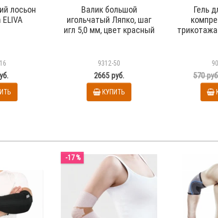
й лосьон
Валик большой
Гель д
 ELIVA
игольчатый Ляпко, шаг
компре
игл 5,0 мм, цвет красный
трикотажа 
16
9312-50
9
уб.
2665 руб.
570 руб
ИТЬ
КУПИТЬ
-17 %