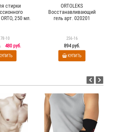
ля стирки
ORTOLEKS
Мяч ма
ссионного
Восстанавливающий
а
ORTO, 250 мл.
гель арт. 020201
078-10
256-16
.
480 руб.
894 руб.
КУПИТЬ
КУПИТЬ