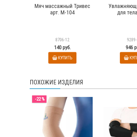
Мяч массажный Тривес
Увлажняющи
арт. М-104
для тела
8706-12
9289-
140 руб.
946 р
КУПИТЬ
КУП
ПОХОЖИЕ ИЗДЕЛИЯ
-22 %