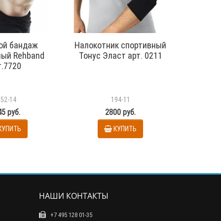
ой бандаж
Налокотник спортивный
Налокот
ный Rehband
Тонус Эласт арт. 0211
со щитк
т.7720
152-14
194-11
5 руб.
2800 руб.
КУПИТЬ
КУПИТЬ
НАШИ КОНТАКТЫ
+7 495 128 01-35