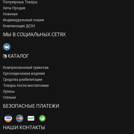
Популярные Товары
область, Еврейская автономная область, Иркутская
Хиты Продаж
область, Камчатский край, Красноярский край,
Новинки
Индивидуальный пошив
Магаданская область, Ненецкий автономный округ,
Компенсация ДСЗН
Приморский край, Саха (Якутия) республика,
МЫ В СОЦИАЛЬНЫХ СЕТЯХ
Сахалинская область, Тыва республика, Хабаровский
край, Хакасия республика, Ханты-Мансийский АО —
Югра, Чукотский автономный округ, Ямало-Ненецкий
КАТАЛОГ
автономный округ ) -
при сумме заказа более 11500
рублей.
Компрессионный трикотаж
Ортопедические изделия
Средства реабилитации
Товары после мастэктомии
Ортезы
Стельки
БЕЗОПАСНЫЕ ПЛАТЕЖИ
НАШИ КОНТАКТЫ