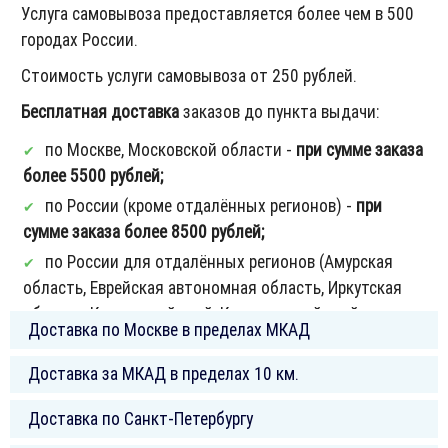
Услуга самовывоза предоставляется более чем в 500
городах России.
Стоимость услуги самовывоза от 250 рублей.
Бесплатная доставка
заказов до пункта выдачи:
по Москве, Московской области -
при сумме заказа
более 5500 рублей;
по России (кроме отдалённых регионов) -
при
сумме заказа более 8500 рублей;
по России для отдалённых регионов (Амурская
область, Еврейская автономная область, Иркутская
область, Камчатский край, Красноярский край,
Доставка по Москве в пределах МКАД
Магаданская область, Ненецкий автономный округ,
Приморский край, Саха (Якутия) республика,
Ближайшая доставка курьером осуществляется на
Доставка за МКАД в пределах 10 км.
Сахалинская область, Тыва республика, Хабаровский
следующий рабочий день после согласования заказа.
Ближайшая доставка курьером осуществляется на
край, Хакасия республика, Ханты-Мансийский АО —
Доставка по Санкт-Петербургу
По будням - с 10 до 18.
следующий рабочий день после согласования заказа.
Югра, Чукотский автономный округ, Ямало-Ненецкий