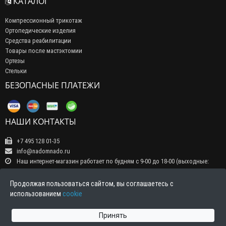
КАТАЛОГ
Компрессионный трикотаж
Ортопедические изделия
Средства реабилитации
Товары после мастэктомии
Ортезы
Стельки
БЕЗОПАСНЫЕ ПЛАТЕЖИ
НАШИ КОНТАКТЫ
+7 495 128 01-35
info@nadomnado.ru
Наш интернет-магазин работает по будням с 9-00 до 18-00 (выходные:
суббота, воскресенье, праздничные дни) Прием заказов на сайте -
круглосуточно, обрабатываются заказы в рабочие дни с 9-00 до 18-00
Продолжая пользоваться сайтом, вы соглашаетесь с
Индекс 111141, г. Москва, ул. 3-й проезд Перова поля д 4а тел.+7 495 128
использованием
cookie
01-35 E-Mail: info@nadomnado.ru
Принять
Интернет магазин Nadomnado.ru © 2026