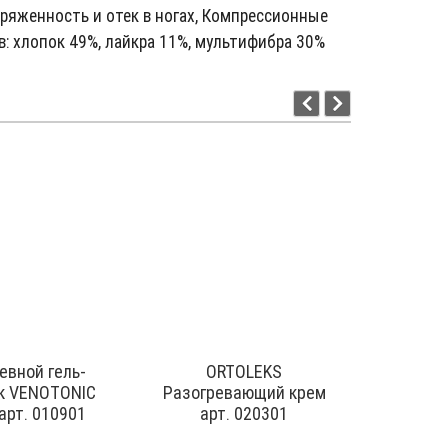
пряженность и отек в ногах, Компрессионные
: хлопок 49%, лайкра 11%, мультифибра 30%
евной гель-
ORTOLEKS
Гель дл
к VENOTONIC
Разогревающий крем
комп
арт. 010901
арт. 020301
три
Prebi