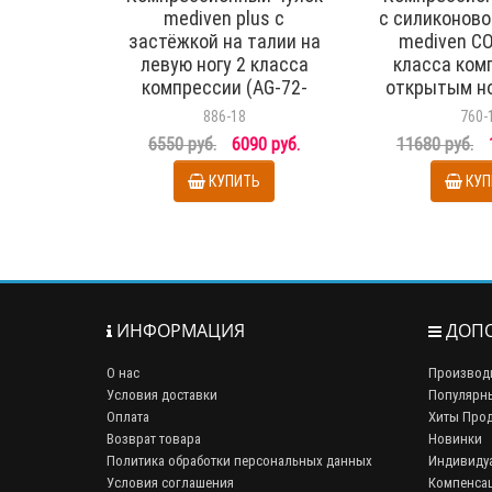
mediven plus с
с силиконово
застёжкой на талии на
mediven C
левую ногу 2 класса
класса ком
компрессии (AG-72-
открытым но
83см) арт.209C, цвет
62-71 см) а
886-18
760-
бежевый
цвет ч
6550 руб.
6090 руб.
11680 руб.
КУПИТЬ
КУП
ИНФОРМАЦИЯ
ДОПО
О нас
Производ
Условия доставки
Популярн
Оплата
Хиты Про
Возврат товара
Новинки
Политика обработки персональных данных
Индивиду
Условия соглашения
Компенса