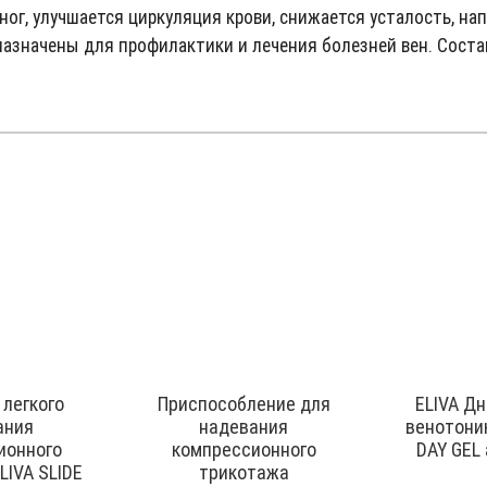
ог, улучшается циркуляция крови, снижается усталость, на
азначены для профилактики и лечения болезней вен. Состав
 легкого
Приспособление для
ELIVA Дн
ания
надевания
венотони
ионного
компрессионного
DAY GEL 
LIVA SLIDE
трикотажа