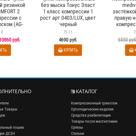
й резинкой
без мыска Тонус Эласт
mediv
OMFORT 2
1 класс компрессии 1
застёжкой
прессии с
рост арт.0403/LUX, цвет
правую н
ском (AG-
черный
компрес
рт. CO259,
83см) ар
18
75-11
7
ерный
ч
10860 руб.
4690 руб.
6550 руб
ИТЬ
КУПИТЬ
ЛНИТЕЛЬНО
КАТАЛОГ
ители
Компрессионный трикотаж
ые Товары
Ортопедические изделия
даж
Средства реабилитации
Товары после мастэктомии
альный пошив
Ортезы
ция ДСЗН
Стельки