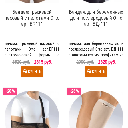
Бандаж грыжевой
Бандаж для беременных
паховый с пелотами Orto
до и послеродовый Orto
арт.БГ-111
арт.БД-111
Бандаж грыжевой паховый с
Бандаж для беременных до и
пелотами Orto арт.БГ-111
послеродовый Orto арт. БД-111
анатомической формы с
с анатомическим профилем из
пружинными ребрами жесткос..
эластичного пол..
3520 руб.
2815 руб.
2900 руб.
2320 руб.
КУПИТЬ
КУПИТЬ
-20 %
-25 %