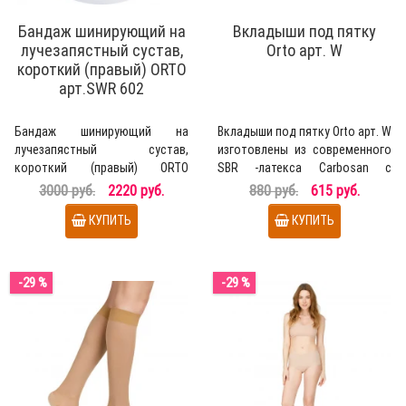
Бандаж шинирующий на
Вкладыши под пятку
лучезапястный сустав,
Orto арт. W
короткий (правый) ORTO
арт.SWR 602
Бандаж шинирующий на
Вкладыши под пятку Orto арт. W
лучезапястный сустав,
изготовлены из современного
короткий (правый) ORTO
SBR -латекса Carbosan с
арт.SWR 602 изготовлен из
покрытием из нату..
3000 руб.
2220 руб.
880 руб.
615 руб.
гипоалл..
КУПИТЬ
КУПИТЬ
-29 %
-29 %