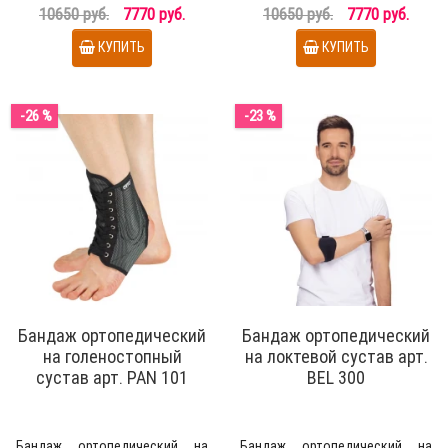
компоненте конструкц..
компоненте конструк..
10650 руб.
7770 руб.
10650 руб.
7770 руб.
КУПИТЬ
КУПИТЬ
-26 %
-23 %
Бандаж ортопедический
Бандаж ортопедический
на голеностопный
на локтевой сустав арт.
сустав арт. PAN 101
BEL 300
Бандаж ортопедический на
Бандаж ортопедический на