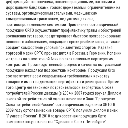
деформаций позвоночника, послеоперационными, паховыми и
дородовыми бандажами, головодержателями, ограничителями на
суставы, ортопедическими стельками, медицинским
компрессионным трикотажем
, подушками для сна,
противопролежневыми системами. Применение ортопедической
продукции ORTO осуществляет профилактику травм и обострений
воспаления суставов, предотвращает быстрое прогрессирование
основного заболевания, сокращает сроки реабилитации, а также
создает комфортные условия при занятиях спортом. Изделия
торговой марки ОРТО производятся в России, в Германии, Испании
и странах юго-восточной Азии по эксклюзивным партнерским
контрактам. Производственный процесс и качество выпускаемой
продукции находятся под жестким контролем. Продукция Orto
соответствует всем современным требованиям к качеству
товаров и имеет надлежащие сертификаты и регистрации. Кроме
того, Центр независимой потребительской экспертизы Союза
потребителей России дважды (в 2004 и 2007 годах) вручал Диплом
высокой потребительской оценки качества и Знак "Проверено.
Союз потребителей России" ортопедическим изделиям ORTO. В
2009 году ортопедические товары ОРТО получили диплом и знак
"Лучшее в России". В 2010 году корсетная продукция Орто
выиграла конкурс качества "Сделано в Санкт-Петербурге".