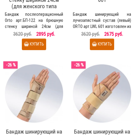
(для женского типа
фигуры)
Бандаж послеоперационный
Бандаж шинирующий на
Orto арт.БП-122 на брюшную
лучезапястный сустав (левый)
стенку шириной 24см (для
ОRТО арт.LWL 601 изготовлен из
женского типа фигуры) ..
гипоаллергенной ни..
3620 руб.
2895 руб.
3620 руб.
2675 руб.
КУПИТЬ
КУПИТЬ
-26 %
-26 %
Бандаж шинирующий на
Бандаж шинирующий на