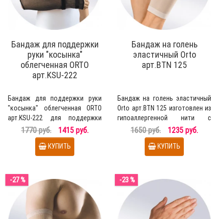
Бандаж для поддержки
Бандаж на голень
руки "косынка"
эластичный Orto
облегченная ORTO
арт.BTN 125
арт.KSU-222
Бандаж для поддержки руки
Бандаж на голень эластичный
"косынка" облегченная ORTO
Orto арт.BTN 125 изготовлен из
арт.KSU-222 для поддержки
гипоаллергенной нити с
руки в функционально..
керамическим напы..
1770 руб.
1415 руб.
1650 руб.
1235 руб.
КУПИТЬ
КУПИТЬ
-27 %
-23 %