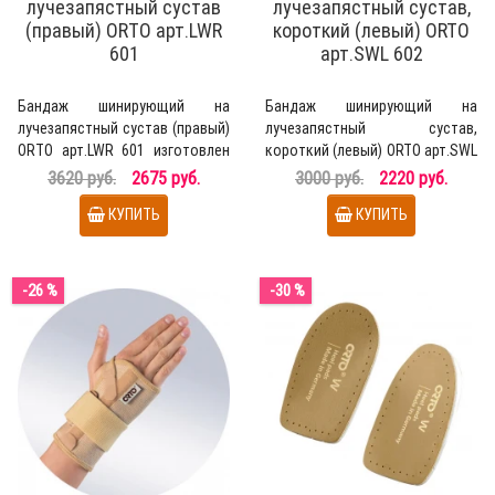
лучезапястный сустав
лучезапястный сустав,
(правый) ОRТО арт.LWR
короткий (левый) ORTO
601
арт.SWL 602
Бандаж шинирующий на
Бандаж шинирующий на
лучезапястный сустав (правый)
лучезапястный сустав,
ОRТО арт.LWR 601 изготовлен
короткий (левый) ORTO арт.SWL
из гипоаллергенной н..
602 изготовлен из гипоалле..
3620 руб.
2675 руб.
3000 руб.
2220 руб.
КУПИТЬ
КУПИТЬ
-26 %
-30 %