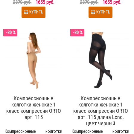
медицинские гольфы д..
медицинские гольфы д..
2370 руб.
1655 руб.
2370 руб.
1655 руб.
КУПИТЬ
КУПИТЬ
-30 %
-30 %
Компрессионные
Компрессионные
колготки женские 1
колготки женские 1
класс компрессии ORTO
класс компрессии ORTO
арт. 115
арт. 115 длина Long,
цвет черный
Компрессионные колготки
Компрессионные колготки