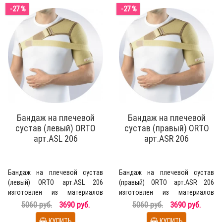
-27 %
-27 %
Бандаж на плечевой
Бандаж на плечевой
сустав (левый) ОRТО
сустав (правый) ОRТО
арт.ASL 206
арт.ASR 206
Бандаж на плечевой сустав
Бандаж на плечевой сустав
(левый) ОRТО арт.ASL 206
(правый) ОRТО арт.ASR 206
изготовлен из материалов
изготовлен из материалов
аэропрен и Coolmax, осу..
аэропрен и Coolmax, ос..
5060 руб.
3690 руб.
5060 руб.
3690 руб.
КУПИТЬ
КУПИТЬ