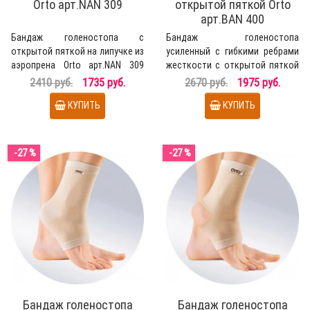
Orto арт.NAN 309
открытой пяткой Orto
арт.BAN 400
Бандаж голеностопа с
Бандаж голеностопа
открытой пяткой на липучке из
усиленный с гибкими ребрами
аэропрена Orto арт.NAN 309
жесткости с открытой пяткой
разъемный в нижней ча..
Orto арт.BAN 400 выполне..
2410 руб.
1735 руб.
2670 руб.
1975 руб.
КУПИТЬ
КУПИТЬ
-27 %
-27 %
Бандаж голеностопа
Бандаж голеностопа