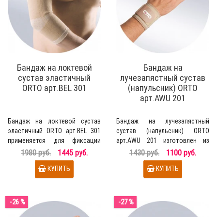
Бандаж на локтевой
Бандаж на
сустав эластичный
лучезапястный сустав
ОRТО арт.BEL 301
(напульсник) ОRТО
арт.AWU 201
Бандаж на локтевой сустав
Бандаж на лучезапястный
эластичный ОRТО арт.BEL 301
сустав (напульсник) ОRТО
применяется для фиксации
арт.AWU 201 изготовлен из
локтевого сустава, р..
материалов аэропрен и Co..
1980 руб.
1445 руб.
1430 руб.
1100 руб.
КУПИТЬ
КУПИТЬ
-26 %
-27 %