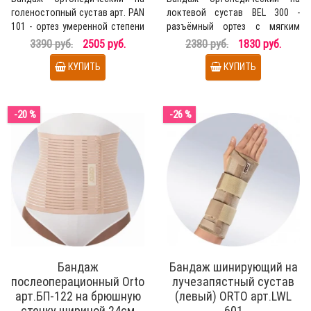
голеностопный сустав арт. PAN
локтевой сустав BEL 300 -
101 - ортез умеренной степени
разъёмный ортез с мягким
фиксации на гол..
пелотом для жёсткой фикс..
3390 руб.
2505 руб.
2380 руб.
1830 руб.
КУПИТЬ
КУПИТЬ
-20 %
-26 %
Бандаж
Бандаж шинирующий на
послеоперационный Orto
лучезапястный сустав
арт.БП-122 на брюшную
(левый) ОRТО арт.LWL
стенку шириной 24см
601