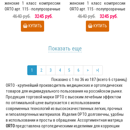
женские 1 класс компрессии
женские 1 класс компрессии
ORTO арт. 115 - полупрозрачные
ORTO арт. 115 - полупрозрачные
медицинские колгот..
медицинские колгот..
4640 руб.
3245 руб.
4640 руб.
3245 руб.
КУПИТЬ
КУПИТЬ
Показать еще
1
2
3
4
5
6
>
>|
Показано с 1 по 36 из 187 (всего 6 страниц)
ORTO - крупнейший производитель медицинских и ортопедических
товаров для индивидуального пользования на российском рынке.
Продукция торговой марки ОРТО с высоким лечебным эффектом
по оптимальной цене выпускается с использованием
современных технологий из высококачественных легких, прочных
и гипоаллергенных материалов. Изделия ОРТО долговечны, удобны
в использовании и просты в обращении. Ассортиментная матрица
ORTO
представлена ортопедическими изделиями для коррекции