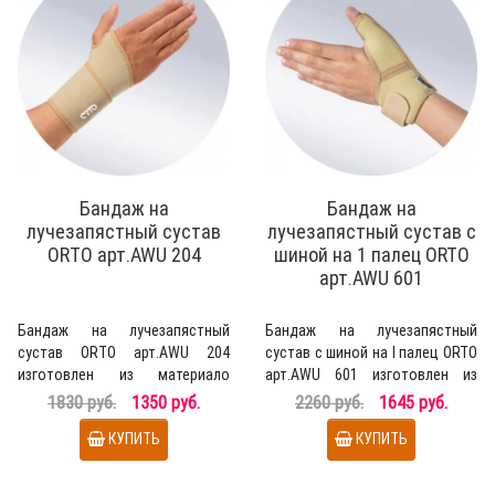
Бандаж на
Бандаж на
лучезапястный сустав
лучезапястный сустав с
ОRТО арт.AWU 204
шиной на 1 палец ORTO
арт.AWU 601
Бандаж на лучезапястный
Бандаж на лучезапястный
сустав ОRТО арт.AWU 204
сустав с шиной на I палец ORTO
изготовлен из материало
арт.AWU 601 изготовлен из
аэропрен и Coolmax благодар..
материала аэропрен..
1830 руб.
1350 руб.
2260 руб.
1645 руб.
КУПИТЬ
КУПИТЬ