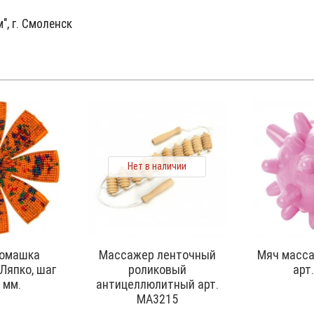
", г. Смоленск
Нет в наличии
Ромашка
Массажер ленточный
Мяч масс
Ляпко, шаг
роликовый
арт
0 мм.
антицеллюлитный арт.
МА3215