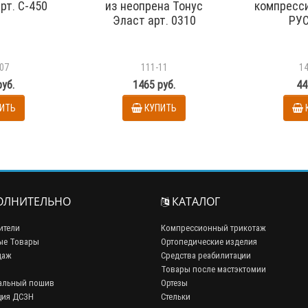
рт. С-450
из неопрена Тонус
компресс
Эласт арт. 0310
РУС
07
111-11
1
руб.
1465 руб.
44
ИТЬ
КУПИТЬ
ЛНИТЕЛЬНО
КАТАЛОГ
ители
Компрессионный трикотаж
ые Товары
Ортопедические изделия
даж
Средства реабилитации
Товары после мастэктомии
альный пошив
Ортезы
ция ДСЗН
Стельки