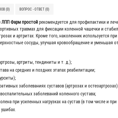
ОВ (0)
ВОПРОС - ОТВЕТ (0)
в ЛПП Фарм простой
рекомендуется для профилактики и лече
ртивных травмах для фиксации коленной чашечки и стабили
розах и артритах. Кроме того, наколенник используется пр
верхностные сосуды, улучшая кровообращение и уменьшая от
ртрозы, артриты, тендиниты и т. д.);
тава на средних и поздних этапах реабилитации;
урситы);
ативных заболеваниях суставов (артрозах и остеоартрозах)
 воспалительных заболеваний коленного сустава;
олена при усиленных нагрузках на сустав (в том числе и пр
 ушибах.