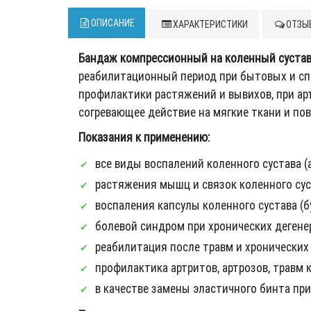
ОПИСАНИЕ
ХАРАКТЕРИСТИКИ
ОТЗЫВ
Бандаж компрессионный на коленный суста
реабилитационный период при бытовых и спо
профилактики растяжений и вывихов, при арт
согревающее действие на мягкие ткани и по
Показания к применению:
все виды воспалений коленного сустава (а
растяжения мышц и связок коленного сус
воспаления капсулы коленного сустава (б
болевой синдром при хронических дегенер
реабилитация после травм и хронических
профилактика артритов, артрозов, травм к
в качестве замены эластичного бинта при