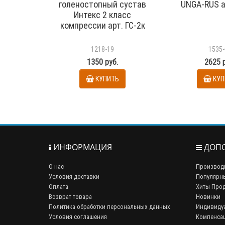
голеностопный сустав
UNGA-RUS а
Интекс 2 класс
компрессии арт. ГС-2к
1218-19
1535-
1350 руб.
2625 
КУПИТЬ
КУП
ИНФОРМАЦИЯ
ДОПО
О нас
Производ
Условия доставки
Популярн
Оплата
Хиты Про
Возврат товара
Новинки
Политика обработки персональных данных
Индивиду
Условия соглашения
Компенса