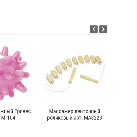
-16 %
ажный Тривес
Массажер ленточный
Гел
. М-104
роликовый арт. МА3223
комп
трикота