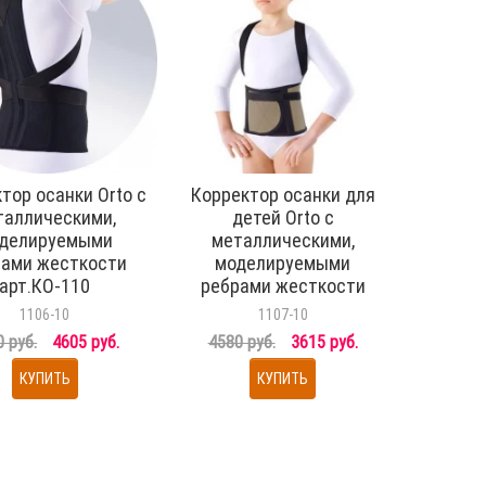
тор осанки Orto с
Корректор осанки для
таллическими,
детей Orto с
делируемыми
металлическими,
рами жесткости
моделируемыми
арт.КО-110
ребрами жесткости
арт.КО-110 дет, цвет
1106-10
1107-10
черный
 руб.
4605 руб.
4580 руб.
3615 руб.
КУПИТЬ
КУПИТЬ