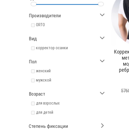
Производители
ORTO
Вид
корректор осанки
Коррек
ме
Пол
мо
реб
женский
мужской
5760
Возраст
для взрослых
для детей
Степень фиксации