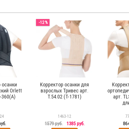
-12 %
 осанки
Корректор осанки для
Коррек
кий Orlett
взрослых Тривес арт.
ортопедич
-360(A)
Т.54.02 (Т-1781)
арт. TL
дл
24
1463-12
7
руб.
1579 руб.
1385 руб.
864