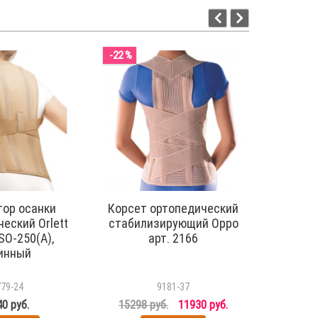
-22 %
тор осанки
Корсет ортопедический
Корр
еский Orlett
стабилизирующий Oppo
усилен
SO-250(A),
арт. 2166
TLSO-2
инный
779-24
9181-37
0 руб.
15298 руб.
11930 руб.