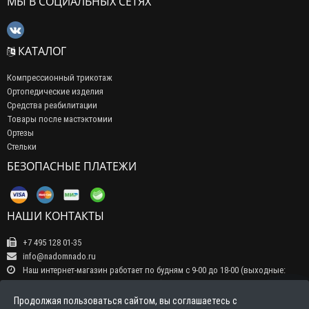
МЫ В СОЦИАЛЬНЫХ СЕТЯХ
КАТАЛОГ
Компрессионный трикотаж
Ортопедические изделия
Средства реабилитации
Товары после мастэктомии
Ортезы
Стельки
БЕЗОПАСНЫЕ ПЛАТЕЖИ
НАШИ КОНТАКТЫ
+7 495 128 01-35
info@nadomnado.ru
Наш интернет-магазин работает по будням с 9-00 до 18-00 (выходные:
суббота, воскресенье, праздничные дни) Прием заказов на сайте -
круглосуточно, обрабатываются заказы в рабочие дни с 9-00 до 18-00
Продолжая пользоваться сайтом, вы соглашаетесь с