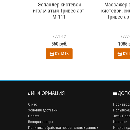
Эспандер кистевой
Массажер 
игольчатый Тривес арт.
кистевой, с
М-111
Тривес ар
8776-12
8777-
560 руб.
1085 
КУПИТЬ
КУП
ИНФОРМАЦИЯ
ДОПО
О нас
Производ
Условия доставки
Популярн
Оплата
Хиты Про
Возврат товара
Новинки
Политика обработки персональных данных
Индивиду