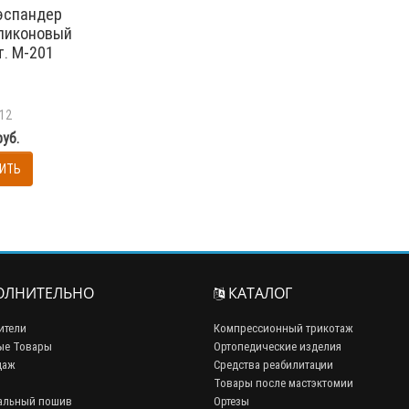
эспандер
иликоновый
т. М-201
12
руб.
ИТЬ
ЛНИТЕЛЬНО
КАТАЛОГ
ители
Компрессионный трикотаж
ые Товары
Ортопедические изделия
даж
Средства реабилитации
Товары после мастэктомии
альный пошив
Ортезы