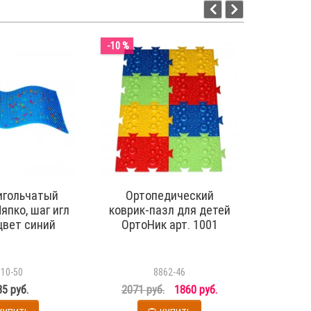
-10 %
игольчатый
Ортопедический
Масс
япко, шаг игл
коврик-пазл для детей
«сче
 цвет синий
ОртоНик арт. 1001
Ergopow
310-50
8862-46
5 руб.
2071 руб.
1860 руб.