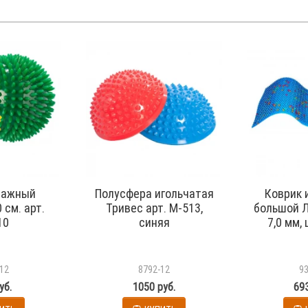
сажный
Полусфера игольчатая
Коврик 
 см. арт.
Тривес арт. М-513,
большой Л
10
синяя
7,0 мм,
12
8792-12
9
уб.
1050 руб.
693