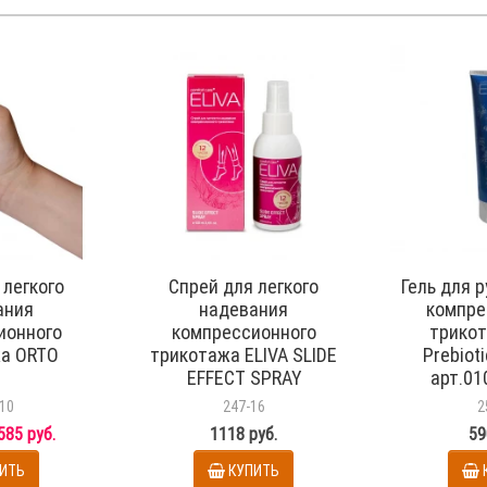
 легкого
Cпрей для легкого
Гель для 
ания
надевания
компре
ионного
компрессионного
трикот
а ORTO
трикотажа ELIVA SLIDE
Prebioti
EFFECT SPRAY
арт.01
арт.010101-eliva
10
247-16
2
585 руб.
1118 руб.
59
ИТЬ
КУПИТЬ