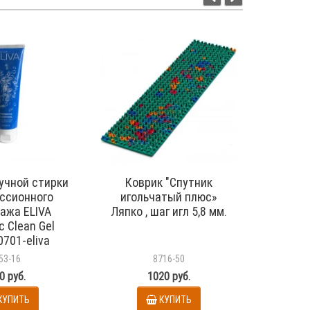
ручной стирки
Коврик "Спутник
Вал
ссионного
игольчатый плюс»
игольч
ажа ELIVA
Ляпко , шаг игл 5,8 мм.
игл 5,0 
c Clean Gel
0701-eliva
53-16
8716-50
0 руб.
1020 руб.
КУПИТЬ
КУПИТЬ