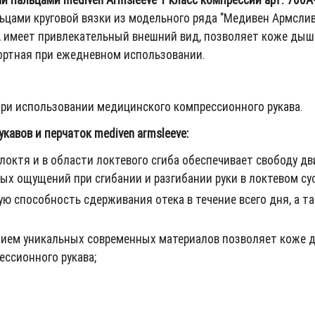
цами круговой вязки из модельного ряда "Медивен Армсли
, имеет привлекательный внешний вид, позволяет коже дыша
ортная при ежедневном использовании.
ри использовании медицинского компрессионного рукава.
авов и перчаток mediven armsleeve:
локтя и в области локтевого сгиба обеспечивает свободу д
вых ощущений при сгибании и разгибании руки в локтевом сус
 способность сдерживания отека в течение всего дня, а т
анием уникальных современных материалов позволяет коже 
ссионного рукава;