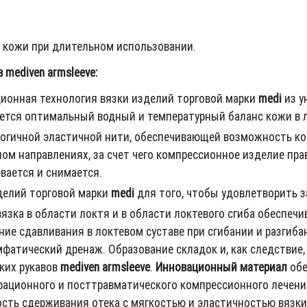
 кожи при длительном использовании.
mediven armsleeve:
ционная технология вязки изделий торговой марки
medi
из у
ается оптимальный водный и температурный баланс кожи в л
огичной эластичной нити, обеспечивающей возможность ко
ном направлениях, за счет чего компрессионное изделие пр
евается и снимается.
делий торговой марки
medi
для того, чтобы удовлетворить з
язка в области локтя и в области локтевого сгиба обеспеч
е сдавливания в локтевом суставе при сгибании и разгибан
фатический дренаж. Образование складок и, как следствие
ких рукавов
mediven armsleeve
.
Инновационный материал
обе
рационного и посттравматического компрессионного лечени
ость сдерживания отека с мягкостью и эластичностью вязки