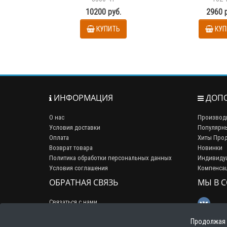
класса компрессии арт.
10200 руб.
2960 
512DG
КУПИТЬ
КУП
ИНФОРМАЦИЯ
ДОПО
О нас
Производ
Условия доставки
Популярн
Оплата
Хиты Про
Возврат товара
Новинки
Политика обработки персональных данных
Индивиду
Условия соглашения
Компенса
ОБРАТНАЯ СВЯЗЬ
МЫ В 
Связаться с нами
Продолжая 