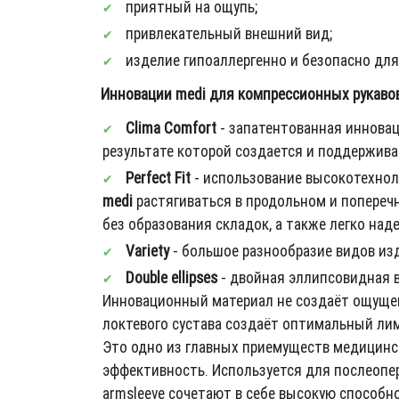
приятный на ощупь;
привлекательный внешний вид;
изделие гипоаллергенно и безопасно для
Инновации medi для компрессионных рукавов 
Clima Comfort
- запатентованная иннова
результате которой создается и поддержив
Perfect Fit
- использование высокотехнол
medi
растягиваться в продольном и попереч
без образования складок, а также легко над
Variety
- большое разнообразие видов из
Double ellipses
- двойная эллипсовидная в
Инновационный материал не создаёт ощущени
локтевого сустава создаёт оптимальный лим
Это одно из главных приемуществ медицинс
эффективность. Используется для послеопе
armsleeve сочетают в себе высокую способн