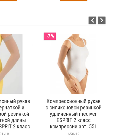
-7 %
ионный рукав
Компрессионный рукав
Рукав 
ерчаткой и
с силиконовой резинкой
Line
вой резинкой
удлиненный mediven
рем
тной длины
ESPRIT 2 класс
ком
SPRIT 2 класс
компрессии арт. 551
запяст
ии арт. 555
а
51-18
650-18