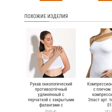
ПОХОЖИЕ ИЗДЕЛИЯ
Рукав онкологический
Компрессион
противоотёчный
с плечом 
удлинённый с
компресси
перчаткой с закрытыми
Эласт арт. t
фалангами с
01
силиконовой тесьмой 1
8500-41
182-