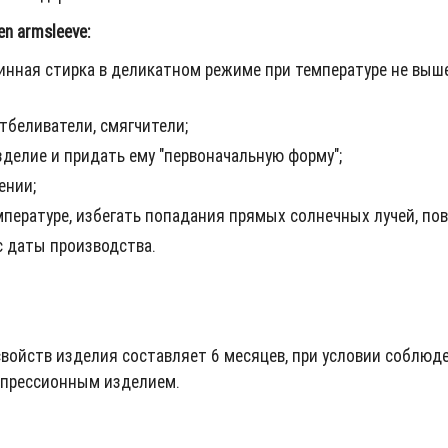
n armsleeve:
нная стирка в деликатном режиме при температуре не выше
тбеливатели, смягчители;
делие и придать ему "первоначальную форму";
ении;
мпературе, избегать попадания прямых солнечных лучей, п
с даты производства.
войств изделия составляет 6 месяцев, при условии соблюд
омпрессионным изделием.