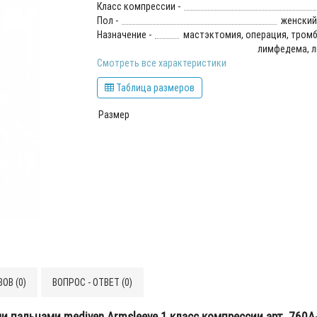
Класс компрессии -
Пол -
женский
Назначение -
мастэктомия, операция, тромбо
лимфедема, 
Смотреть все характеристики
Таблица размеров
Размер
ОВ (0)
ВОПРОС - ОТВЕТ (0)
 пальцами mediven Armsleeve 1 класс компрессии арт. 760A