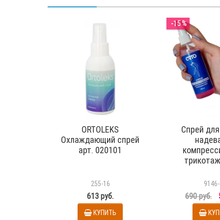
-15 %
ORTOLEKS
Спрей для
Охлаждающий спрей
надев
арт. 020101
компресс
трикотаж
255-16
9146-
613 руб.
690 руб.
КУПИТЬ
КУП