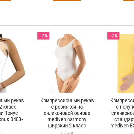
-7 %
-7 %
ный рукав
Компрессионный рукав
Компресс
2 класс
с резинкой на
с полуп
и Тонус
силиконовой основе
силиконо
onus 0403-
mediven harmony
стандар
широкий 2 класс
mediven E
компрессии арт. 751H
компресс
11
673-18
6