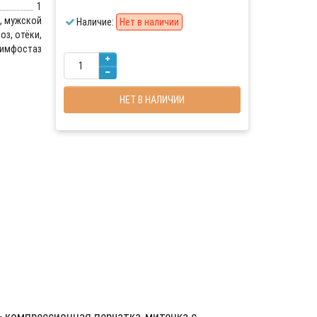
1
, мужской
Наличие:
Нет в наличии
з, отёки,
лимфостаз
НЕТ В НАЛИЧИИ
-
компрессионная перчатка-митенка с