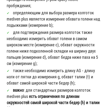
пробуждения;
определяющим для выбора размера колготок
mediven plus является измерение обхвата голени над
лодыжками (измерение b);
для подтверждения размера колготок также
необходимо измерить обхват голени в самом
широком месте (измерение c), обхват окружности
голени ниже подколенной складки на ширину двух
пальцев (измерение d), обхват бедра ниже паха на 5
см (измерение g);
также необходимо измерить длину AG - длину
ноги от пятки до измерения g, обхват талии (t) и
обхват самой широкой части бедер (h);
важно
: для стандартных размеров колготок
mediven plus
есть ограничения по длинам
окружностей самой широкой части бедер (h) и талии