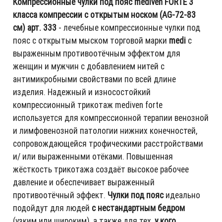
Компрессионные чулки под пояс mediven FORTE 3
класса компрессии с открытым носком (AG-72-83
см) арт. 333
- лечебные компрессионные чулки под
пояс с открытым мыском торговой марки
medi
с
выраженным противоотёчным эффектом для
женщин и мужчин с добавлением нитей с
антимикробными свойствами по всей длине
изделия. Надежный и износостойкий
компрессионный трикотаж mediven forte
используется для компрессионной терапии венозной
и лимфовенозной патологии нижних конечностей,
сопровождающейся трофическими расстройствами
и/ или выраженными отёками. Повышенная
жёсткость трикотажа создаёт высокое рабочее
давление и обеспечивает выраженный
противоотёчный эффект.
Чулки под пояс
идеально
подойдут для людей
с нестандартным бедром
(узким или широким), а также для тех,
у кого