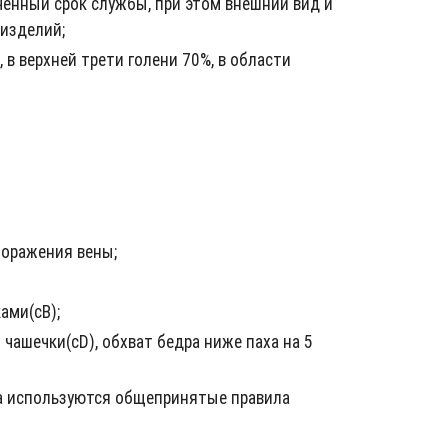
енный срок службы, при этом внешний вид и
изделий;
 в верхней трети голени 70%, в области
поражения вены;
ами(cB);
чашечки(cD), обхват бедра ниже паха на 5
ра используются общепринятые правила