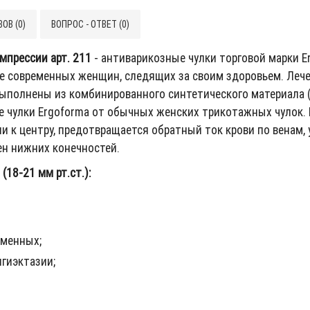
ОВ (0)
ВОПРОС - ОТВЕТ (0)
мпрессии арт. 211
- антиварикозные чулки торговой марки E
ебе современных женщин, следящих за своим здоровьем. Ле
ыполнены из комбинированного синтетического материала (
 чулки Ergoforma от обычных женских трикотажных чулок. 
и к центру, предотвращается обратный ток крови по венам,
ен нижних конечностей.
18-21 мм рт.ст.):
еменных;
нгиэктазии;