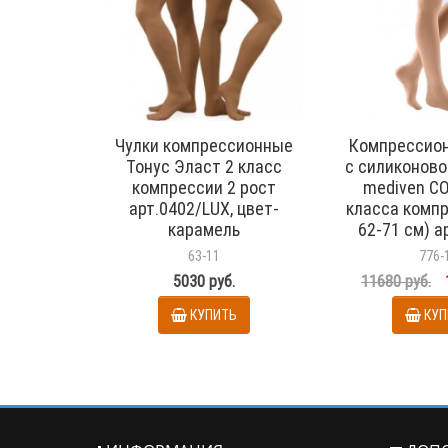
Чулки компрессионные
Компрессион
Тонус Эласт 2 класс
с силиконово
компрессии 2 рост
mediven C
арт.0402/LUX, цвет-
класса компр
карамель
62-71 см) а
цвет ч
63-11
776-
5030 руб.
11680 руб.
КУПИТЬ
КУП