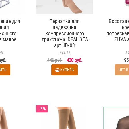
ение для
Перчатки для
Восстан
ания
надевания
кр
ионного
компрессионного
потреска
а малое
трикотажа IDEALISTA
ELIVA 
арт. ID-03
28
233-26
8
руб.
446 руб.
430 руб.
95
ИТЬ
КУПИТЬ
НЕТ В
-7 %