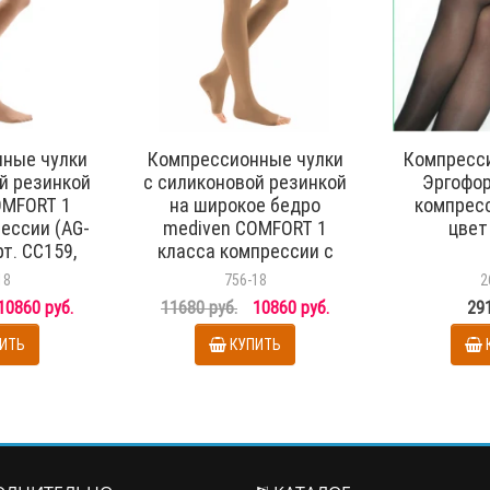
ные чулки
Компрессионные чулки
Компресс
й резинкой
с силиконовой резинкой
Эргофор
OMFORT 1
на широкое бедро
компресс
ессии (AG-
mediven COMFORT 1
цвет
рт. CC159,
класса компрессии с
ерный
открытым носком (AG-
18
756-18
2
62-71 см) арт. CO159W,
10860 руб.
11680 руб.
10860 руб.
291
цвет черный
ИТЬ
КУПИТЬ