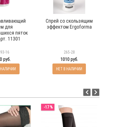
авливающий
Спрей со скользящим
Гел
ем для
эффектом Ergoforma
комп
вшихся пяток
трикота
арт. 11301
493-16
265-28
0 руб.
1010 руб.
570 
 НАЛИЧИИ
НЕТ В НАЛИЧИИ
-17 %
-7 %