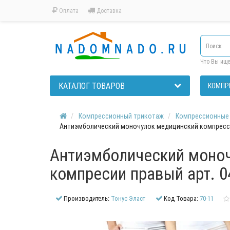
Оплата
Доставка
Что Вы ищ
КАТАЛОГ ТОВАРОВ
КОМПР
Компрессионный трикотаж
Компрессионные 
Антиэмболический моночулок медицинский компрессион
Антиэмболический моноч
компресии правый арт. 04
Производитель:
Тонус Эласт
Код Товара:
70-11