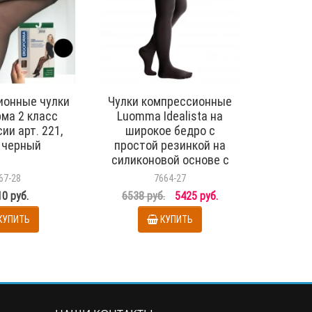
ионные чулки
Чулки компрессионные
Компре
ма 2 класс
Luomma Idealista на
с 
ии арт. 221,
широкое бедро с
силико
 черный
простой резинкой на
на ш
силиконовой основе с
mediv
закрытым носком 2
класса 
67-28
7664-27
класс компрессии рост
62-71 с
0 руб.
6538 руб.
5425 руб.
11680 
normal (62-71 см) арт.
цв
ID-300W, цвет - черный
КУПИТЬ
КУПИТЬ