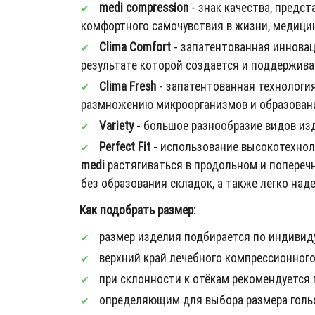
medi compression
- знак качества, пред
комфортного самочувствия в жизни, медицин
Clima Comfort
- запатентованная иннова
результате которой создается и поддержива
Clima Fresh
- запатентованная технология
размножению микроорганизмов и образованию
Variety
- большое разнообразие видов из
Perfect Fit
- использование высокотехнол
medi
растягиваться в продольном и попереч
без образования складок, а также легко над
Как подобрать размер:
размер изделия подбирается по индивид
верхний край лечебного компрессионного
при склонности к отёкам рекомендуется 
определяющим для выбора размера гольфо