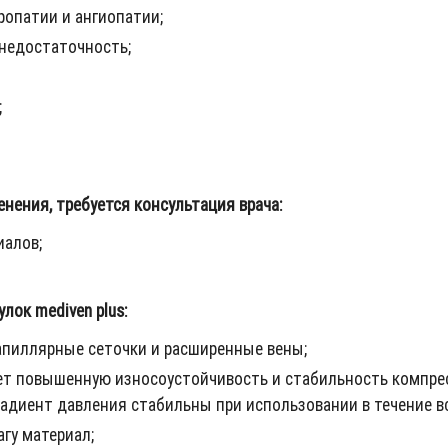
опатии и ангиопатии;
недостаточность;
;
ения, требуется консультация врача:
алов;
ок mediven plus:
апиллярные сеточки и расширенные вены;
ет повышенную износоустойчивость и стабильность компре
диент давления стабильны при использовании в течение вс
гу материал;