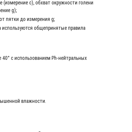
 (измерение c), обхват окружности голени
ение g);
от пятки до измерения g;
ра используются общепринятые правила
 40° с использованием Ph-нейтральных
овышенной влажности.