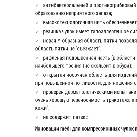
антибактериальный и противогрибковый э
образованию неприятного запаха;
высокотехнологичная нить обеспечивает 
резинка чулок имеет гипоаллергенное си
новая Y-образная область пятки позволяе
область пятки не "съезжает";
рифлёная подошвенная часть (в области
наибольшего трения (не скользит в обуви);
открытая носочная область для изделий 
при повышенной потливости, для ношения с
проверен дерматологическими испытания
очень хорошую переносимость трикотажа med
кожи";
не содержит латекс.
Инновации medi для компрессионных чулок me