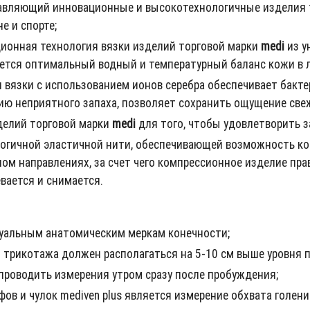
ставляющий инновационные и высокотехнологичные изделия
е и спорте;
ционная технология вязки изделий торговой марки
medi
из у
ется оптимальный водный и температурный баланс кожи в л
 вязки с использованием ионов серебра обеспечивает бакт
 неприятного запаха, позволяет сохранить ощущение свеже
делий торговой марки
medi
для того, чтобы удовлетворить з
огичной эластичной нити, обеспечивающей возможность ко
ном направлениях, за счет чего компрессионное изделие пр
евается и снимается.
уальным анатомическим меркам конечности;
 трикотажа должен располагаться на 5-10 см выше уровня 
проводить измерения утром сразу после пробуждения;
в и чулок mediven plus является измерение обхвата голени