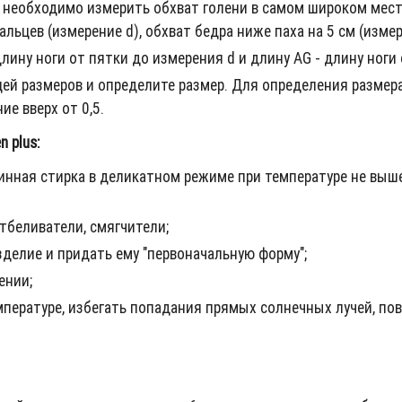
необходимо измерить обхват голени в самом широком месте
льцев (измерение d), обхват бедра ниже паха на 5 см (измер
ину ноги от пятки до измерения d и длину AG - длину ноги 
цей размеров и определите размер. Для определения разме
ие вверх от 0,5.
 plus:
нная стирка в деликатном режиме при температуре не выше
тбеливатели, смягчители;
делие и придать ему "первоначальную форму";
ении;
мпературе, избегать попадания прямых солнечных лучей, п