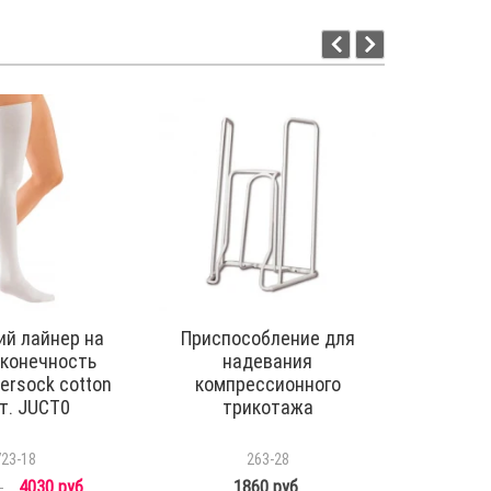
ий лайнер на
Приспособление для
Присп
конечность
надевания
н
dersock cotton
компрессионного
комп
рт. JUCT0
трикотажа
трик
723-18
263-28
.
4030 руб.
1860 руб.