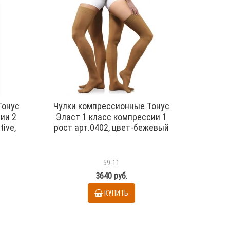
Тонус
Чулки компрессионные Тонус
Моноч
ии 2
Эласт 1 класс компрессии 1
без м
ive,
рост арт.0402, цвет-бежевый
То
компрес
L
59-11
3640 руб.
КУПИТЬ