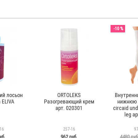
-10 %
й лосьон
ORTOLEKS
Внутренн
 ELIVA
Разогревающий крем
нижнюю 
арт. 020301
circaid un
leg а
16
257-16
9
уб.
962 руб.
4480 руб