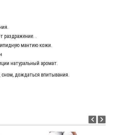
ния.
т раздражение. .
липидную мантию кожи.
н
иции натуральный аромат.
д сном, дождаться впитывания.