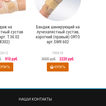
даж на
Бандаж шинирующий на
Б
стный сустав
лучезапястный сустав,
лучеза
рт. Т.36.02
короткий (правый) ORTO
Oppo ар
-8302)
арт.SWR 602
424-12
1054-10
б.
910 руб.
3000 руб.
2220 руб.
1314 
КУПИТЬ
КУПИТЬ
НАШИ КОНТАКТЫ