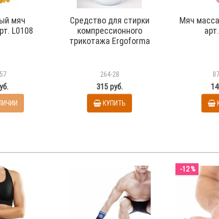
ый мяч
Средство для стирки
Мяч масс
рт. L0108
компрессионного
арт
трикотажа Ergoforma
57
264-28
8
уб.
315 руб.
14
АЛИЧИИ
КУПИТЬ
-12 %