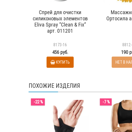
Спрей для очистки
Массажн
силиконовых элементов
Ортосила а
Eliva Spray “Clean & Fix”
арт. 011201
8173-16
8812-
456 руб.
190 р
КУПИТЬ
НЕТ В Н
ПОХОЖИЕ ИЗДЕЛИЯ
-22 %
-7 %