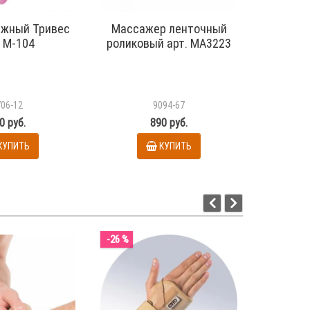
ажный Тривес
Массажер ленточный
Массаж
. М-104
роликовый арт. МА3223
"Кукуру
706-12
9094-67
0 руб.
890 руб.
КУПИТЬ
КУПИТЬ
НЕ
-26 %
-22 %