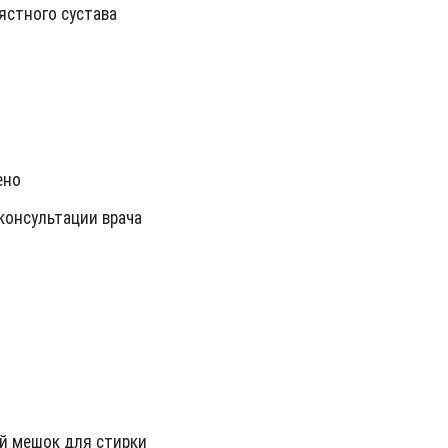
ястного сустава
ено
консультации врача
й мешок для стирки