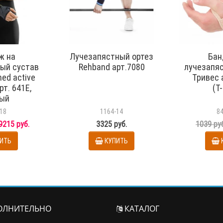
ж на
Лучезапястный ортез
Бан
ый сустав
Rehband арт.7080
лучезапя
ed active
Тривес а
рт. 641E,
(Т
ый
18
1164-14
8
9215 руб.
3325 руб.
1039 ру
ИТЬ
КУПИТЬ
ЛНИТЕЛЬНО
КАТАЛОГ