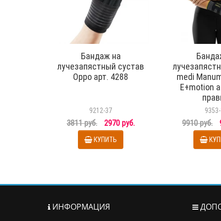
Бандаж на
Банда
лучезапястный сустав
лучезапястн
Oppo арт. 4288
medi Manum
E+motion а
прав
9212-37
9353-
3811 руб.
2970 руб.
9910 руб.
КУПИТЬ
КУП
ИНФОРМАЦИЯ
ДОПО