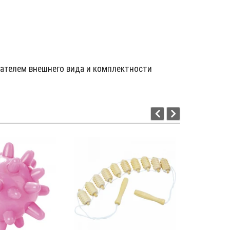
зателем внешнего вида и комплектности
Н