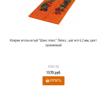
Коврик игольчатый "Шанс плюс" Ляпко , шаг игл 6,2 мм, цвет
оранжевый
9305-50
1570 руб.
КУПИТЬ