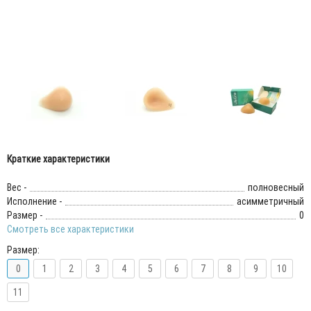
Краткие характеристики
Вес -
полновесный
Исполнение -
асимметричный
Размер -
0
Смотреть все характеристики
Размер:
0
1
2
3
4
5
6
7
8
9
10
11