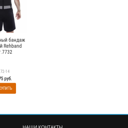
ный бандаж
й Rehband
т.7732
172-14
5 руб.
КУПИТЬ
НАШИ КОНТАКТЫ