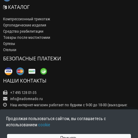
КАТАЛОГ
Компрессионный трикотаж
Ортопедические изделия
Средства реабилитации
Товары после мастэктомии
Ортезы
Стельки
БЕЗОПАСНЫЕ ПЛАТЕЖИ
НАШИ КОНТАКТЫ
+7 495 128 01-35
info@nadomnado.ru
Наш интернет-магазин работает по будням с 9-00 до 18-00 (выходные:
суббота, воскресенье, праздничные дни) Прием заказов на сайте -
круглосуточно, обрабатываются заказы в рабочие дни с 9-00 до 18-00
Продолжая пользоваться сайтом, вы соглашаетесь с
Индекс 111141, г. Москва, ул. 3-й проезд Перова поля д 4а тел.+7 495 128
использованием
cookie
01-35 E-Mail: info@nadomnado.ru