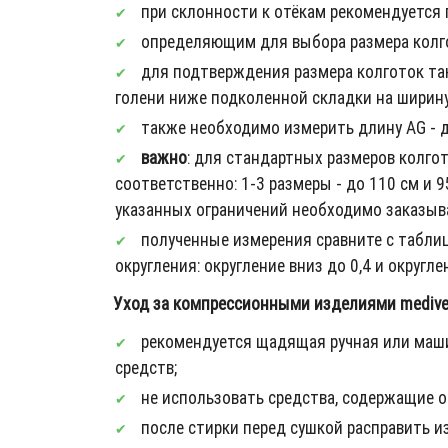
при склонности к отёкам рекомендуется 
определяющим для выбора размера колгот
для подтверждения размера колготок так
голени ниже подколенной складки на ширину 
также необходимо измерить длину AG - дл
важно
: для стандартных размеров колгот
соответственно: 1-3 размеры - до 110 см и 95
указанных ограничений необходимо заказыват
полученные измерения сравните с табли
округления: округление вниз до 0,4 и округлен
Уход за компрессионными изделиями mediven
рекомендуется щадящая ручная или маши
средств;
не использовать средства, содержащие о
после стирки перед сушкой расправить из