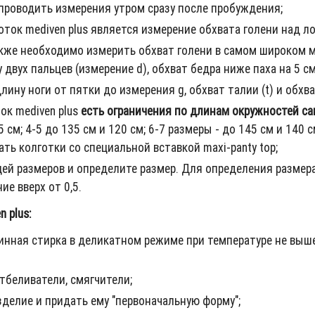
проводить измерения утром сразу после пробуждения;
ок mediven plus является измерение обхвата голени над л
же необходимо измерить обхват голени в самом широком ме
двух пальцев (измерение d), обхват бедра ниже паха на 5 см
ину ноги от пятки до измерения g, обхват талии (t) и обхва
ок mediven plus
есть ограничения по длинам окружностей сам
 см; 4-5 до 135 см и 120 см; 6-7 размеры - до 145 см и 140 с
ь колготки со специальной вставкой maxi-panty top;
цей размеров и определите размер. Для определения разме
ие вверх от 0,5.
 plus:
нная стирка в деликатном режиме при температуре не выше
тбеливатели, смягчители;
делие и придать ему "первоначальную форму";