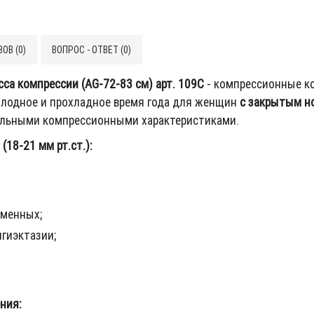
ОВ (0)
ВОПРОС - ОТВЕТ (0)
сса компрессии (AG-72-83 см) арт. 109C
- компрессионные к
олодное и прохладное время года для женщин
с закрытым н
мальными компрессионными характеристиками.
18-21 мм рт.ст.):
еменных;
нгиэктазии;
ния: