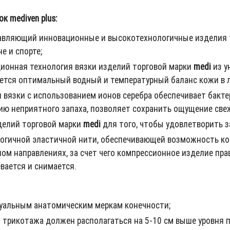
 mediven plus:
ставляющий инновационные и высокотехнологичные изделия
е и спорте;
ционная технология вязки изделий торговой марки
medi
из у
ется оптимальный водный и температурный баланс кожи в л
 вязки с использованием ионов серебра обеспечивает бакт
 неприятного запаха, позволяет сохранить ощущение свеже
делий торговой марки
medi
для того, чтобы удовлетворить з
огичной эластичной нити, обеспечивающей возможность ко
ном направлениях, за счет чего компрессионное изделие пр
евается и снимается.
уальным анатомическим меркам конечности;
 трикотажа должен располагаться на 5-10 см выше уровня 