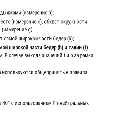
одыжками (измерение b);
сте (измерение c), обхват окружности
 (измерение g);
т самой широкой части бедер (h);
ой широкой части бедер (h) и талии (t)
м. В случае выхода значений t и h за рамки
ра используются общепринятые правила
 40° с использованием Ph-нейтральных