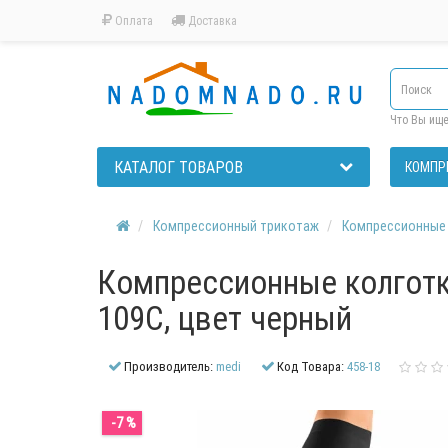
Оплата
Доставка
Что Вы ищ
КАТАЛОГ ТОВАРОВ
КОМПР
Компрессионный трикотаж
Компрессионные
Компрессионные колготки
109C, цвет черный
Производитель:
medi
Код Товара:
458-18
-7 %