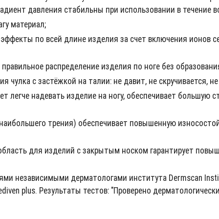
диент давления стабильны при использовании в течение вс
гу материал;
ффекты по всей длине изделия за счет включения ионов се
правильное распределение изделия по ноге без образовани
чулка с застёжкой на талии: не давит, не скручивается, не
т легче надевать изделие на ногу, обеспечивает большую ст
 наибольшего трения) обеспечивает повышенную износостой
 область для изделий с закрытым носком гарантирует повы
ми независимыми дерматологами института Dermscan Insti
iven plus. Результаты тестов: "Проверено дерматологическ