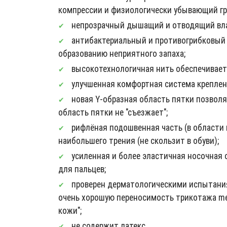
компрессии и физиологически убывающий гра
непрозрачный дышащий и отводящий вла
антибактериальный и противогрибковый э
образованию неприятного запаха;
высокотехнологичная нить обеспечивает 
улучшенная комфортная система крепления 
новая Y-образная область пятки позволяе
область пятки не "съезжает";
рифлёная подошвенная часть (в области
наибольшего трения (не скользит в обуви);
усиленная и более эластичная носочная
для пальцев;
проверен дерматологическими испытания
очень хорошую переносимость трикотажа med
кожи";
не содержит латекс.