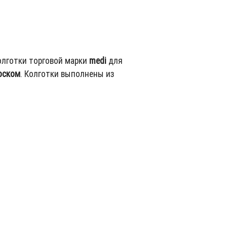
олготки торговой марки
medi
для
оском
. Колготки выполнены из