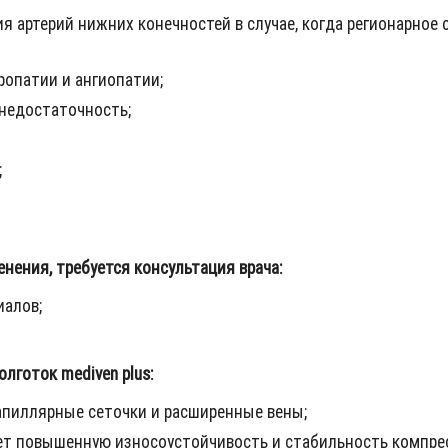
ртерий нижних конечностей в случае, когда регионарное сис
опатии и ангиопатии;
недостаточность;
;
ения, требуется консультация врача:
алов;
лготок mediven plus:
апиллярные сеточки и расширенные вены;
ет повышенную износоустойчивость и стабильность компре