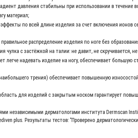
диент давления стабильны при использовании в течение вс
гу материал;
ффекты по всей длине изделия за счет включения ионов се
правильное распределение изделия по ноге без образовани
чулка с застёжкой на талии: не давит, не скручивается, не
т легче надевать изделие на ногу, обеспечивает большую ст
 наибольшего трения) обеспечивает повышенную износостой
 область для изделий с закрытым носком гарантирует повы
ми независимыми дерматологами института Dermscan Insti
iven plus. Результаты тестов: "Проверено дерматологическ