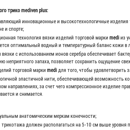
о трико mediven plus:
ставляющий инновационные и высокотехнологичные изделия
е и спорте;
ционная технология вязки изделий торговой марки
medi
из у
ется оптимальный водный и температурный баланс кожи в л
 вязки с использованием ионов серебра обеспечивает бакт
 неприятного запаха, позволяет сохранить ощущение свеже
делий торговой марки
medi
для того, чтобы удовлетворить з
огичной эластичной нити, обеспечивающей возможность ко
ном направлениях, за счет чего компрессионное изделие пр
евается и снимается.
уальным анатомическим меркам конечности;
 трикотажа должен располагаться на 5-10 см выше уровня 