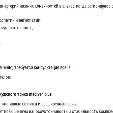
ртерий нижних конечностей в случае, когда регионарное сис
опатии и ангиопатии;
недостаточность;
;
ения, требуется консультация врача:
алов;
жского трико mediven plus:
апиллярные сеточки и расширенные вены;
ет повышенную износоустойчивость и стабильность компре