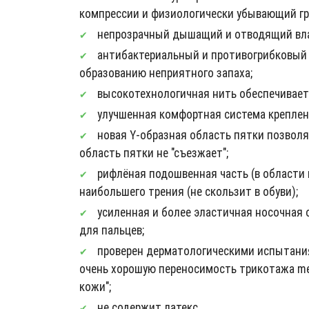
компрессии и физиологически убывающий гра
непрозрачный дышащий и отводящий вла
антибактериальный и противогрибковый э
образованию неприятного запаха;
высокотехнологичная нить обеспечивает 
улучшенная комфортная система крепления 
новая Y-образная область пятки позволяе
область пятки не "съезжает";
рифлёная подошвенная часть (в области
наибольшего трения (не скользит в обуви);
усиленная и более эластичная носочная
для пальцев;
проверен дерматологическими испытания
очень хорошую переносимость трикотажа med
кожи";
не содержит латекс.