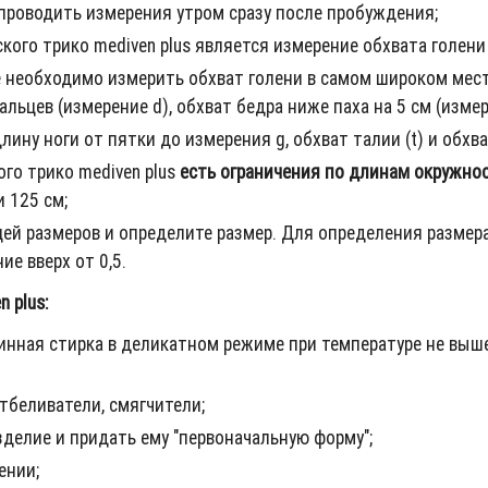
проводить измерения утром сразу после пробуждения;
го трико mediven plus является измерение обхвата голени
необходимо измерить обхват голени в самом широком месте
льцев (измерение d), обхват бедра ниже паха на 5 см (измер
ину ноги от пятки до измерения g, обхват талии (t) и обхва
го трико mediven plus
есть ограничения по длинам окружнос
и 125 см;
цей размеров и определите размер. Для определения разме
ие вверх от 0,5.
 plus:
нная стирка в деликатном режиме при температуре не выше
тбеливатели, смягчители;
делие и придать ему "первоначальную форму";
ении;