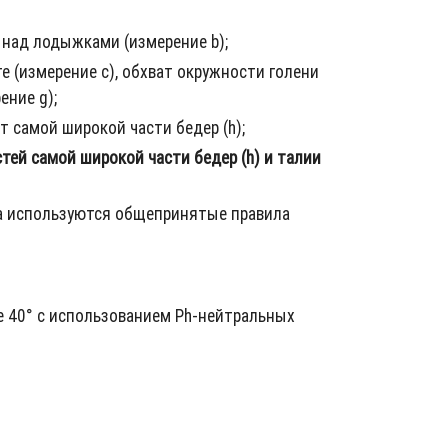
 над лодыжками (измерение b);
 (измерение c), обхват окружности голени
ение g);
т самой широкой части бедер (h);
тей самой широкой части бедер (h) и талии
ра используются общепринятые правила
 40° с использованием Ph-нейтральных