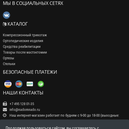
МЫ В СОЦИАЛЬНЫХ СЕТЯХ
КАТАЛОГ
Компрессионный трикотаж
Ортопедические изделия
Средства реабилитации
Товары после мастэктомии
Ортезы
Стельки
БЕЗОПАСНЫЕ ПЛАТЕЖИ
НАШИ КОНТАКТЫ
+7 495 128 01-35
info@nadomnado.ru
Наш интернет-магазин работает по будням с 9-00 до 18-00 (выходные:
суббота, воскресенье, праздничные дни) Прием заказов на сайте -
круглосуточно, обрабатываются заказы в рабочие дни с 9-00 до 18-00
Продолжая пользоваться сайтом, вы соглашаетесь с