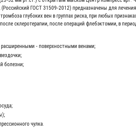
, (Российский ГОСТ 31509-2012) предназначены для лечени
тромбоза глубоких вен в группах риска, при любых признак
 после склеротерапии, после операций флебэктомии, в перио
с расширенными - поверхностными венами;
вездочки;
й болезни;
осуда;
);
прессионного чулка.