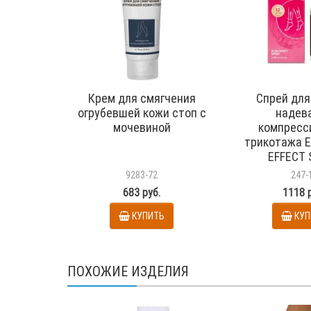
Крем для смягчения
Cпрей для
огрубевшей кожи стоп с
надев
мочевиной
компресс
трикотажа E
EFFECT 
арт.01010
9283-72
247-
683 руб.
1118 
КУПИТЬ
КУП
ПОХОЖИЕ ИЗДЕЛИЯ