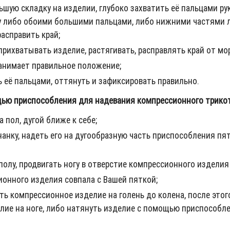
шую складку на изделии, глубоко захватить её пальцами рук
ку либо обоими большими пальцами, либо нижними частями 
асправить край;
рихватывать изделие, растягивать, расправлять край от мо
занимает правильное положение;
 её пальцами, оттянуть и зафиксировать правильно.
щью приспособления для надевания компрессионного трикот
 пол, дугой ближе к себе;
нку, надеть его на дугообразную часть приспособления пят
олу, продвигать ногу в отверстие компрессионного изделия 
ионного изделия совпала с Вашей пяткой;
ть компрессионное изделие на голень до колена, после этог
лие на ноге, либо натянуть изделие с помощью приспособле