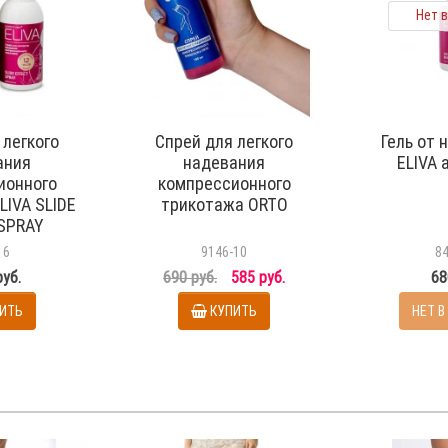
Нет 
 легкого
Спрей для легкого
Гель от
ания
надевания
ELIVA 
ионного
компрессионного
LIVA SLIDE
трикотажа ORTO
SPRAY
1-eliva
16
9146-10
8
руб.
690 руб.
585 руб.
68
ИТЬ
КУПИТЬ
НЕТ В