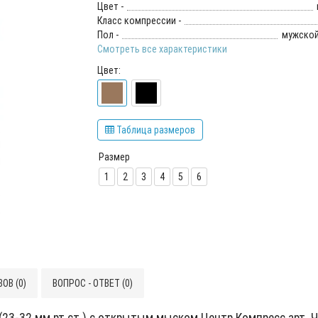
Цвет -
Класс компрессии -
Пол -
мужской
Смотреть все характеристики
Цвет:
Таблица размеров
Размер
1
2
3
4
5
6
ОВ (0)
ВОПРОС - ОТВЕТ (0)
23-32 мм рт.ст.) с открытым мыском Центр Компресс арт. Ч2