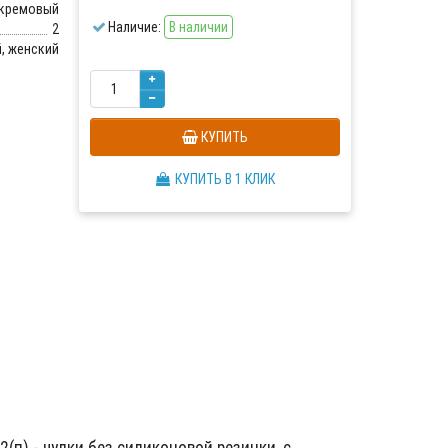
кремовый
Наличие:
В наличии
2
, женский
КУПИТЬ
КУПИТЬ В 1 КЛИК
(п) - чулки без силиконовой резинки, с