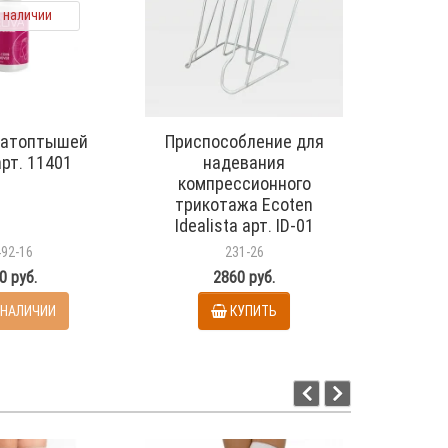
в наличии
 натоптышей
Приспособление для
Гель дл
арт. 11401
надевания
комп
компрессионного
три
трикотажа Ecoten
Prebi
Idealista арт. ID-01
арт.
492-16
231-26
0 руб.
2860 руб.
 НАЛИЧИИ
КУПИТЬ