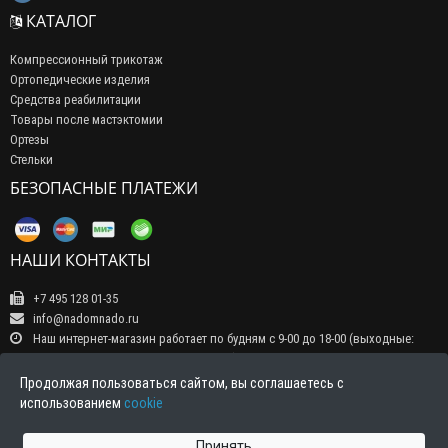
КАТАЛОГ
Компрессионный трикотаж
Ортопедические изделия
Средства реабилитации
Товары после мастэктомии
Ортезы
Стельки
БЕЗОПАСНЫЕ ПЛАТЕЖИ
НАШИ КОНТАКТЫ
+7 495 128 01-35
info@nadomnado.ru
Наш интернет-магазин работает по будням с 9-00 до 18-00 (выходные:
суббота, воскресенье, праздничные дни) Прием заказов на сайте -
круглосуточно, обрабатываются заказы в рабочие дни с 9-00 до 18-00
Продолжая пользоваться сайтом, вы соглашаетесь с
Индекс 111141, г. Москва, ул. 3-й проезд Перова поля д 4а тел.+7 495 128
использованием
cookie
01-35 E-Mail: info@nadomnado.ru
Принять